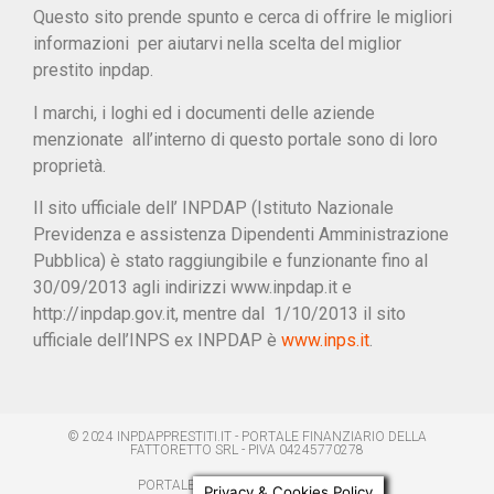
Questo sito prende spunto e cerca di offrire le migliori
informazioni per aiutarvi nella scelta del miglior
prestito inpdap.
I marchi, i loghi ed i documenti delle aziende
menzionate all’interno di questo portale sono di loro
proprietà.
Il sito ufficiale dell’ INPDAP (Istituto Nazionale
Previdenza e assistenza Dipendenti Amministrazione
Pubblica) è stato raggiungibile e funzionante fino al
30/09/2013 agli indirizzi www.inpdap.it e
http://inpdap.gov.it, mentre dal 1/10/2013 il sito
ufficiale dell’INPS ex INPDAP è
www.inps.it
.
© 2024 INPDAPPRESTITI.IT - PORTALE FINANZIARIO DELLA
FATTORETTO SRL - PIVA 04245770278
PORTALE SUI PRESTITI INPS INPDAP
Privacy & Cookies Policy