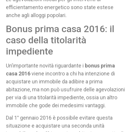
efficientamento energetico sono state estese
anche agli alloggi popolari.
Bonus prima casa 2016: il
caso della titolarità
impediente
Un’importante novità riguardante i
bonus prima
casa 2016
viene incontro a chi ha intenzione di
acquistare un immobile da adibire a prima
abitazione, ma non può usufruire delle agevolazioni
per via di una titolarità impediente, ossia un altro
immobile che gode dei medesimi vantaggi.
Dal 1° gennaio 2016 è possibile evitare questa
situazione e acquistare una seconda unità