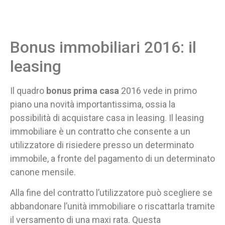
Bonus immobiliari 2016: il
leasing
Il quadro
bonus prima casa
2016 vede in primo
piano una novità importantissima, ossia la
possibilità di acquistare casa in leasing. Il leasing
immobiliare è un contratto che consente a un
utilizzatore di risiedere presso un determinato
immobile, a fronte del pagamento di un determinato
canone mensile.
Alla fine del contratto l’utilizzatore può scegliere se
abbandonare l’unità immobiliare o riscattarla tramite
il versamento di una maxi rata. Questa